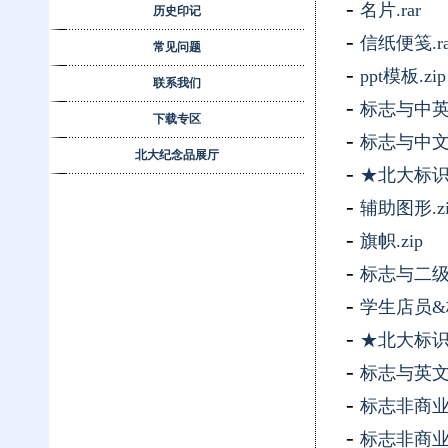
-
名片.rar
历史印记
-
信纸便笺.ra
常见问题
-
ppt模板.zip
联系我们
-
标志与中英
下载专区
-
标志与中文
北大纪念品展厅
-
★北大标识
-
辅助图形.zi
-
旗帜.zip
-
标志与二级
-
学生店员&
-
★北大标识
-
标志与英文
-
标志非商业
-
标志非商业