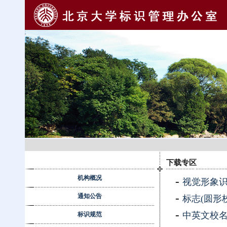
下载专区
机构概况
-
视觉形象识
-
通知公告
标志(圆形校徽
-
中英文校名.
标识规范